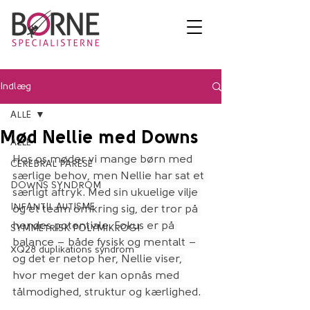
Indlæg
ALLE
Mød Nellie med Downs
ALLE
Hos os møder vi mange børn med 
CEREBRAL PARESE
særlige behov, men Nellie har sat et 
DOWNS SYNDROM
særligt aftryk. Med sin ukuelige vilje 
INFANTIL AUTISME
og et team omkring sig, der tror på 
hendes potentiale. Fokus er på 
SYMMETRISK POLYMIKROGI
balance – både fysisk og mentalt – 
XQ28 duplikations syndrom
og det er netop her, Nellie viser, 
hvor meget der kan opnås med 
tålmodighed, struktur og kærlighed.