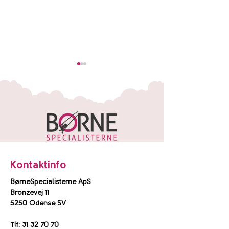
Mød Signe med
Mød Janni som
Symmetrisk
til Marie med In
Kontaktinfo
polymikrogyri
Autisme
BørneSpecialisterne ApS
Bronzevej 11
5250 Odense SV
Tlf:
31 32 70 70