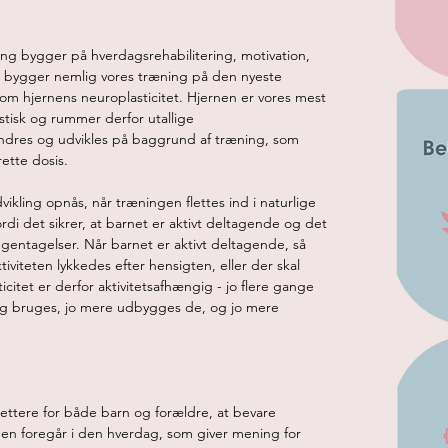
ning bygger på hverdagsrehabilitering, motivation, 
 Vi bygger nemlig vores træning på den nyeste 
om hjernens neuroplasticitet. Hjernen er vores mest 
tisk og rummer derfor utallige 
ndres og udvikles på baggrund af træning, som 
ette dosis.

vikling opnås, når træningen flettes ind i naturlige 
di det sikrer, at barnet er aktivt deltagende og det 
gentagelser. Når barnet er aktivt deltagende, så 
iviteten lykkedes efter hensigten, eller der skal 
citet er derfor aktivitetsafhængig - jo flere gange 
 og bruges, jo mere udbygges de, og jo mere 
ettere for både barn og forældre, at bevare 
gen foregår i den hverdag, som giver mening for 