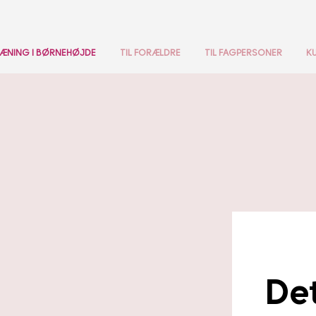
ÆNING I BØRNEHØJDE
TIL FORÆLDRE
TIL FAGPERSONER
K
Det