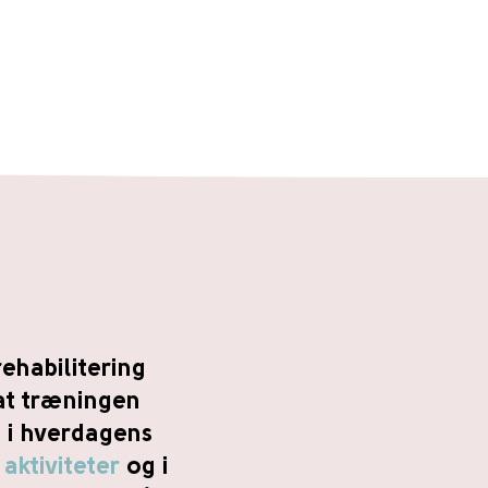
ehabilitering
at træningen
 i hverdagens
e
aktiviteter
og i