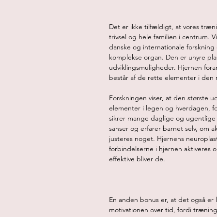
Det er ikke tilfældigt, at vores træ
trivsel og hele familien i centrum.
danske og internationale forskning 
komplekse organ. Den er uhyre plas
udviklingsmuligheder. Hjernen fora
består af de rette elementer i den r
Forskningen viser, at den største ud
elementer i legen og hverdagen, for
sikrer mange daglige og ugentlige 
sanser og erfarer barnet selv, om akt
justeres noget. Hjernens neuroplasti
forbindelserne i hjernen aktiveres
effektive bliver de.

En anden bonus er, at det også er l
motivationen over tid, fordi trænin