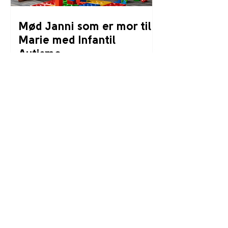
Mød Janni som er mor til
Marie med Infantil
Autisme
MØD FLERE FAMILIER
Kontaktinfo
BørneSpecialisterne ApS
Bronzevej 11